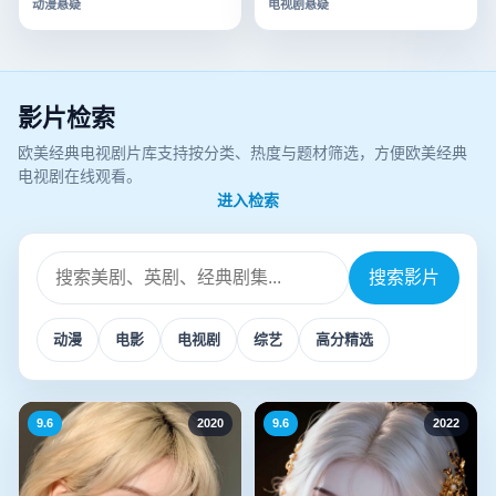
动漫
悬疑
电视剧
悬疑
影片检索
欧美经典电视剧片库支持按分类、热度与题材筛选，方便欧美经典
电视剧在线观看。
进入检索
搜索影片
搜
索
动漫
电影
电视剧
综艺
高分精选
影
片
9.6
2020
9.6
2022