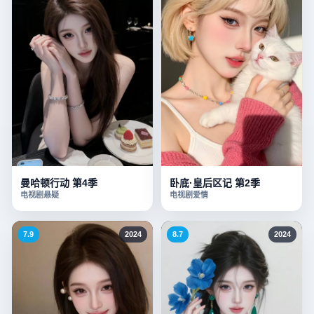
曼哈顿行动 第4季
卧底·皇后区记 第2季
电视剧
悬疑
电视剧
爱情
7.9
2024
8.7
2024