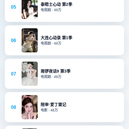
泰晤士心动 第2季
05
电视剧
·
49万
大连心动录 第1季
06
电视剧
·
49万
南锣夜话9 第3季
07
电视剧
·
49万
陪审·爱丁堡记
08
电影
·
48万