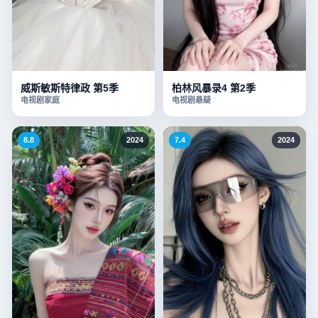
威斯敏斯特律政 第5季
柏林风暴录4 第2季
电视剧
家庭
电视剧
悬疑
8.8
2024
7.4
2024