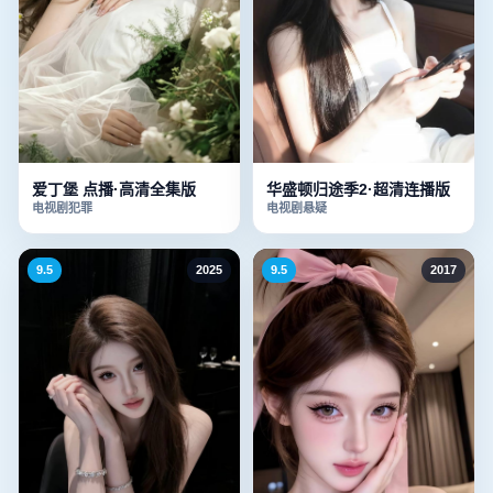
爱丁堡 点播·高清全集版
华盛顿归途季2·超清连播版
电视剧
犯罪
电视剧
悬疑
9.5
2025
9.5
2017