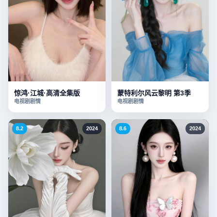
惊鸿·江城·高清全集版
蒙特利尔风云黎明 第3季
电视剧
剧情
电视剧
剧情
8.2
2024
8.6
2024