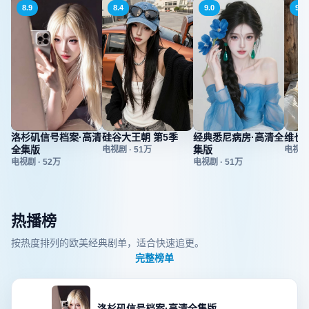
8.9
8.4
9.0
9.1
洛杉矶信号档案·高清
硅谷大王朝 第5季
经典悉尼病房·高清全
维也
全集版
集版
电视剧
·
51万
电视剧
电视剧
·
52万
电视剧
·
51万
热播榜
按热度排列的欧美经典剧单，适合快速追更。
完整榜单
洛杉矶信号档案·高清全集版