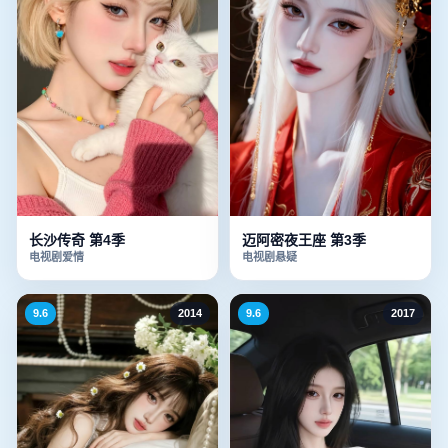
长沙传奇 第4季
迈阿密夜王座 第3季
电视剧
爱情
电视剧
悬疑
9.6
2014
9.6
2017