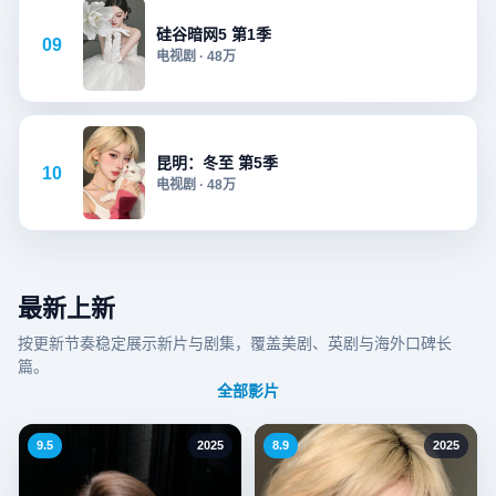
硅谷暗网5 第1季
09
电视剧
·
48万
昆明：冬至 第5季
10
电视剧
·
48万
最新上新
按更新节奏稳定展示新片与剧集，覆盖美剧、英剧与海外口碑长
篇。
全部影片
9.5
2025
8.9
2025