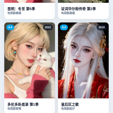
昆明：冬至 第5季
证词华尔街传奇 第2季
电视剧
悬疑
电视剧
悬疑
9.4
2022
9.4
2018
多伦多卧底录 第1季
皇后区之歌
电视剧
爱情
电视剧
医疗