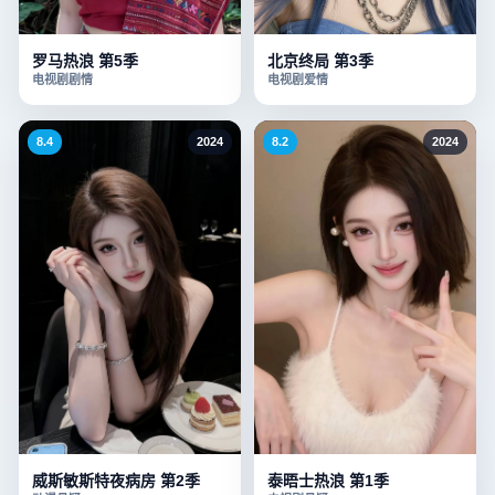
罗马热浪 第5季
北京终局 第3季
电视剧
剧情
电视剧
爱情
8.4
2024
8.2
2024
威斯敏斯特夜病房 第2季
泰晤士热浪 第1季