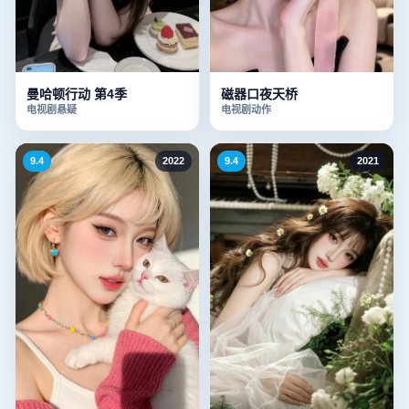
曼哈顿行动 第4季
磁器口夜天桥
电视剧
悬疑
电视剧
动作
9.4
2022
9.4
2021